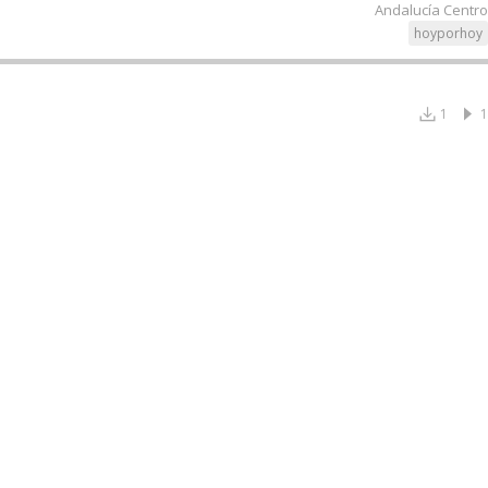
Andalucía Centro
hoyporhoy
1
1