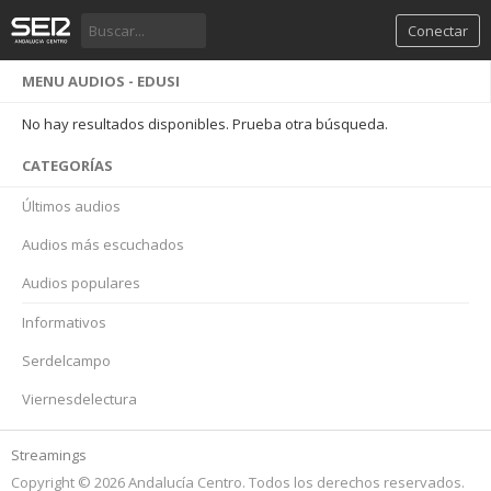
Conectar
MENU AUDIOS - EDUSI
No hay resultados disponibles. Prueba otra búsqueda.
CATEGORÍAS
Últimos audios
Audios más escuchados
Audios populares
Informativos
Serdelcampo
Viernesdelectura
Streamings
Copyright © 2026 Andalucía Centro. Todos los derechos reservados.