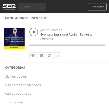
Conectar
MENU AUDIOS - EVENTSUR
Javier Sánchez
Eventsur Juan Jose Aguilar Zamora,
Eventsur
CATEGORÍAS
Últimos audios
Audios más escuchados
Audios populares
Informativos