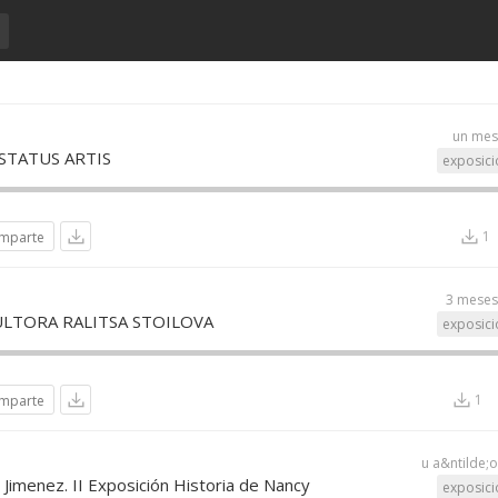
un mes
STATUS ARTIS
exposici
1
mparte
3 meses
ULTORA RALITSA STOILOVA
exposici
1
mparte
u a&ntilde;
Jimenez. II Exposición Historia de Nancy
exposici