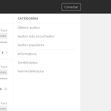
Conectar
CATEGORÍAS
Últimos audios
 hace
ones
Audios más escuchados
Audios populares
3
Informativos
Serdelcampo
 hace
Viernesdelectura
ones
25
o hace
ones