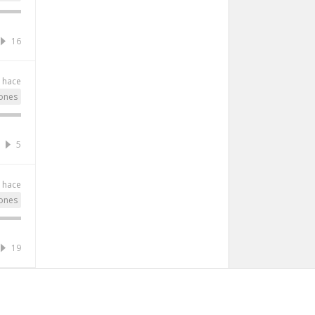
16
o hace
ones
5
o hace
ones
19