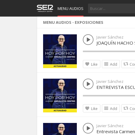
MENU AUDIOS
MENU AUDIOS - EXPOSICIONES
Javier Sánchez
JOAQUÍN HACHO 
Like
Add
Co
Javier Sánchez
ENTREVISTA ESC
Like
Add
Co
Javier Sánchez
Entrevista Carmen 