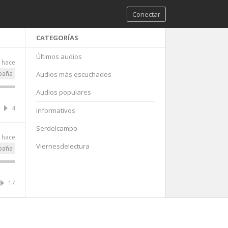
Conectar
CATEGORÍAS
Últimos audios
 hace
paña
Audios más escuchados
Audios populares
4
Informativos
Serdelcampo
 hace
Viernesdelectura
paña
17