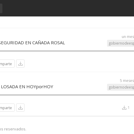
un mes
 SEGURIDAD EN CAÑADA ROSAL
gobiernodees
mparte
5 meses
É LOSADA EN HOYporHOY
gobiernodees
1
mparte
os reservados.