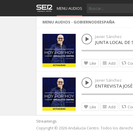
MENU AUDIOS
MENU AUDIOS - GOBIERNODEESPAÑA
Javier Sánchez
JUNTA LOCAL DE
Like
Add
Co
Javier Sánchez
ENTREVISTA JOS
Like
Add
Co
Streamings
Copyright © 2026 Andalucía Centro. Todos los derech