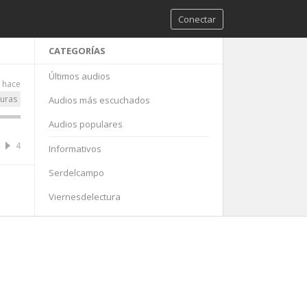
Conectar
CATEGORÍAS
Últimos audios
 hace
turas
Audios más escuchados
Audios populares
4
Informativos
Serdelcampo
Viernesdelectura