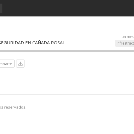
un mes
 SEGURIDAD EN CAÑADA ROSAL
infrestruc
mparte
os reservados.