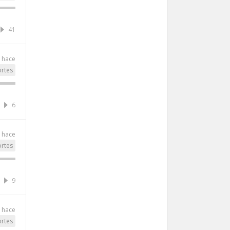
41
 hace
rtes
6
 hace
rtes
9
 hace
rtes