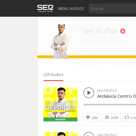
MENU AUDIOS
Javi Muñoz
220 Audios
Javi Muñoz
Andalucía Centro 
Like
Add
Co
Javi Muñoz