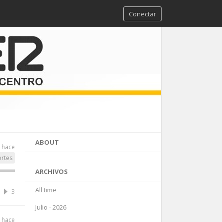
Conectar
ABOUT
 hace
rtes
ARCHIVOS
All time
3
Julio - 2026
 hace