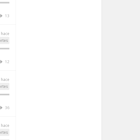
13
 hace
rtes
12
 hace
rtes
36
 hace
rtes