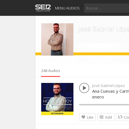
MENU AUDIOS
José Gabriel Lóp
248 Audios
José Gabriel López
Ana Cuevas y Carm
enero
Like
Add
Co