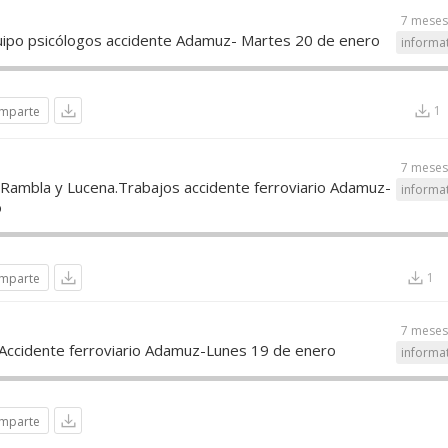
7 meses
uipo psicólogos accidente Adamuz- Martes 20 de enero
informa
1
mparte
7 meses
a Rambla y Lucena.Trabajos accidente ferroviario Adamuz-
informa
o
1
mparte
7 meses
 Accidente ferroviario Adamuz-Lunes 19 de enero
informa
mparte