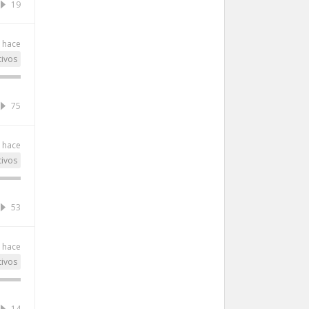
19
 hace
tivos
75
 hace
tivos
53
 hace
tivos
14