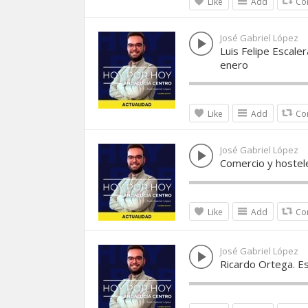
Like
Add
Co
José Gabriel López
Luis Felipe Escale
enero
Like
Add
Co
José Gabriel López
Comercio y hostel
Like
Add
Co
José Gabriel López
Ricardo Ortega. E