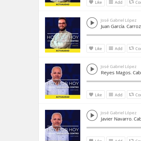
Like
Add
Co
José Gabriel López
Juan García. Carro
Like
Add
Co
José Gabriel López
Reyes Magos. Cab
Like
Add
Co
José Gabriel López
Javier Navarro. Ca