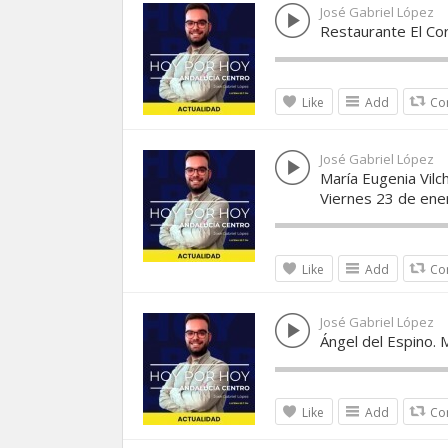
José Gabriel López
Restaurante El Cor
Like
Add
Co
José Gabriel López
María Eugenia Vil
Viernes 23 de ene
Like
Add
Co
José Gabriel López
Ángel del Espino. 
Like
Add
Co