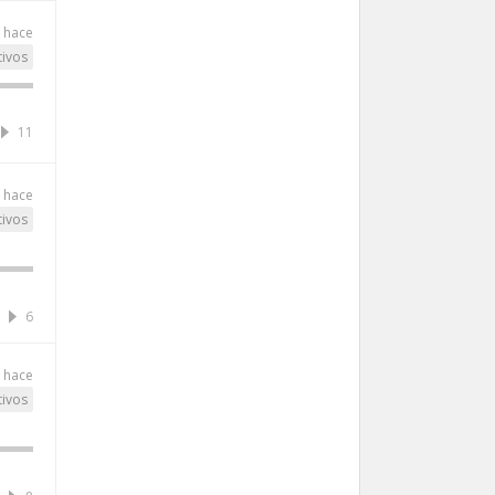
 hace
tivos
11
 hace
tivos
6
 hace
tivos