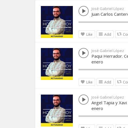
José Gabriel López
Juan Carlos Canter
Like
Add
Co
José Gabriel López
Paqui Herrador. C
enero
Like
Add
Co
José Gabriel López
Angel Tapia y Xavi
enero