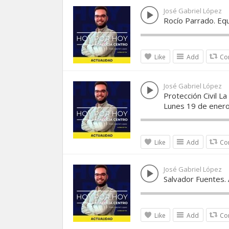
José Gabriel López
Rocío Parrado. Eq
Like
Add
Co
José Gabriel López
Protección Civil L
Lunes 19 de ener
Like
Add
Co
José Gabriel López
Salvador Fuentes.
Like
Add
Co