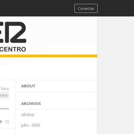
Conectar
ABOUT
 hace
tivos
ARCHIVOS
All time
15
Julio - 2026