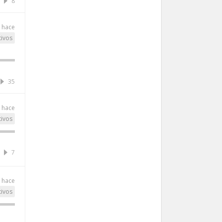
8
 hace
tivos
35
 hace
tivos
7
 hace
tivos