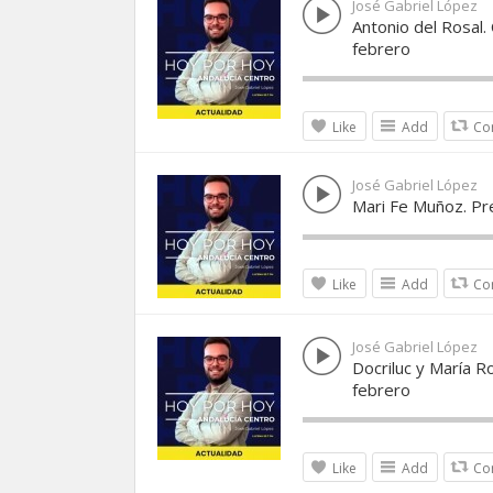
José Gabriel López
Antonio del Rosal
febrero
Like
Add
Co
José Gabriel López
Mari Fe Muñoz. Pr
Like
Add
Co
José Gabriel López
Docriluc y María R
febrero
Like
Add
Co