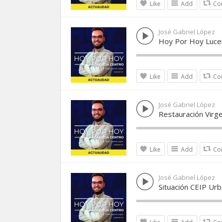
Like
Add
Co
José Gabriel López
Hoy Por Hoy Lucen
Like
Add
Co
José Gabriel López
Restauración Virg
Like
Add
Co
José Gabriel López
Situación CEIP Ur