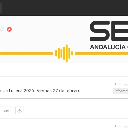
ez
5 meses
ucía Lucena 2026- Viernes 27 de febrero
informa
mparte
5 meses