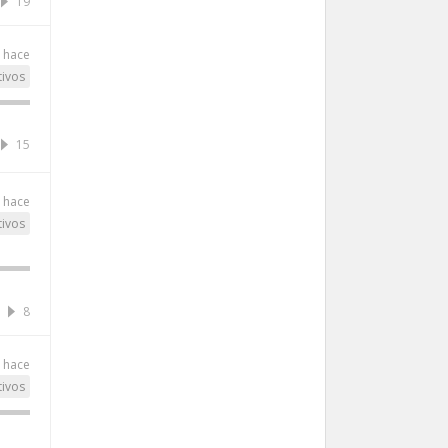
19
 hace
tivos
15
 hace
tivos
8
 hace
tivos