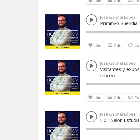
Like
Add
Co
José Gabriel López
Primitivo Buendía.
Like
Add
Co
José Gabriel López
Visitantes y expos
febrero
Like
Add
Co
José Gabriel López
HxH Salón Estudia