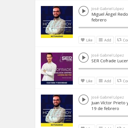
José Gabriel López
Miguel Ángel Redo
febrero
Like
Add
Co
José Gabriel López
SER Cofrade Lucen
Like
Add
Co
José Gabriel López
Juan Víctor Prieto 
19 de febrero