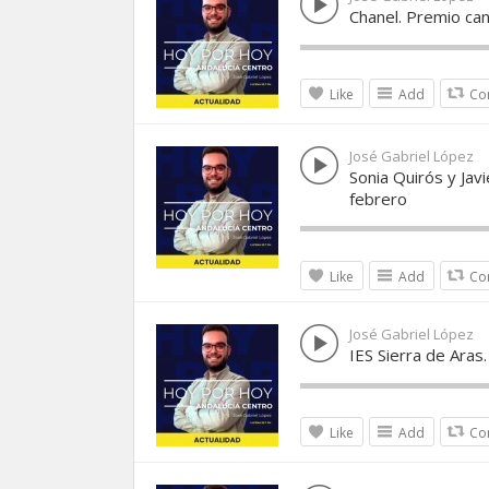
Chanel. Premio ca
Like
Add
Co
José Gabriel López
Sonia Quirós y Jav
febrero
Like
Add
Co
José Gabriel López
IES Sierra de Aras
Like
Add
Co