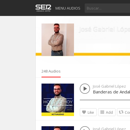
MENU AUDIOS
José Gabriel Lóp
248 Audios
José Gabriel López
Banderas de Andal
Like
Add
Co
José Gabriel López