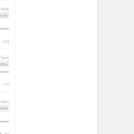
 hace
tivos
204
 hace
cena
116
 hace
tivos