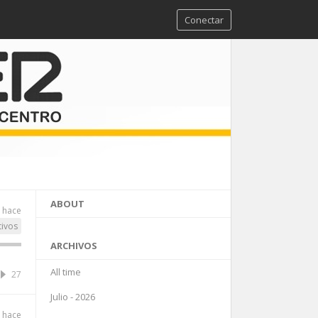
Conectar
ABOUT
 hace
tivos
ARCHIVOS
All time
27
Julio - 2026
 hace