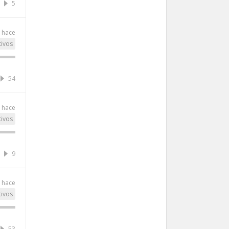
5
 hace
tivos
54
 hace
tivos
9
 hace
tivos
53