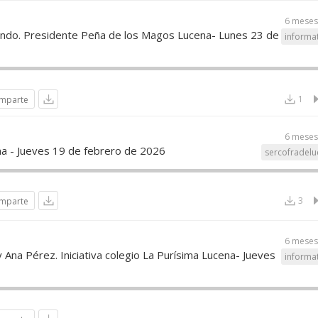
6 meses
ndo. Presidente Peña de los Magos Lucena- Lunes 23 de
informa
1
mparte
6 meses
a - Jueves 19 de febrero de 2026
sercofradelu
3
mparte
6 meses
y Ana Pérez. Iniciativa colegio La Purísima Lucena- Jueves
informa