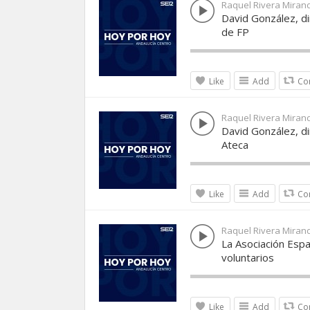
Raquel Rivera Miran
David González, di
de FP
Like
Add
Co
Raquel Rivera Miran
David González, dir
Ateca
Like
Add
Co
Raquel Rivera Miran
La Asociación Espa
voluntarios
Like
Add
Co