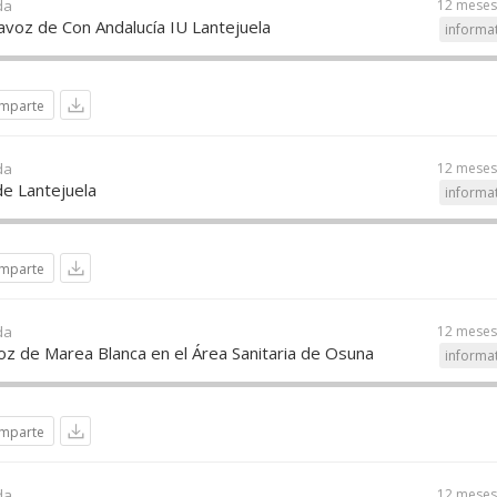
da
12 meses
tavoz de Con Andalucía IU Lantejuela
informa
mparte
da
12 meses
de Lantejuela
informa
mparte
da
12 meses
oz de Marea Blanca en el Área Sanitaria de Osuna
informa
mparte
da
12 meses