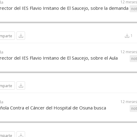
da
12 meses
rector del IES Flavio Irnitano de El Saucejo, sobre la demanda
not
1
mparte
da
12 meses
ector del IES Flavio Irnitano de El Saucejo, sobre el Aula
not
mparte
da
12 meses
ñola Contra el Cáncer del Hospital de Osuna busca
not
mparte