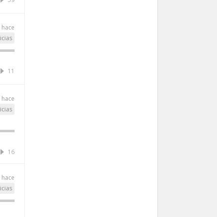
 hace
icias
11
 hace
icias
16
 hace
icias