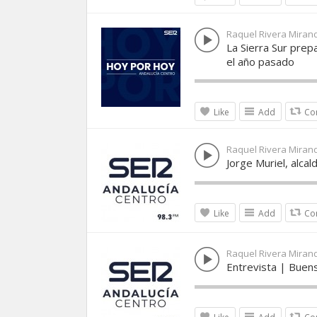
Raquel Rivera Miran
La Sierra Sur pre
el año pasado
Like
Add
Co
Raquel Rivera Miran
Jorge Muriel, alca
Like
Add
Co
Raquel Rivera Miran
Entrevista | Buens