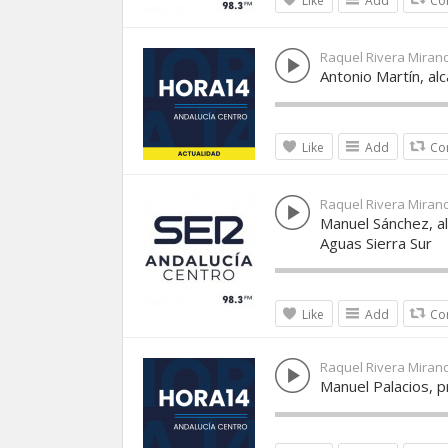
Like
Add
Co
Raquel Rivera Miran
Antonio Martín, al
Like
Add
Co
Raquel Rivera Miran
Manuel Sánchez, al
Aguas Sierra Sur
Like
Add
Co
Raquel Rivera Miran
Manuel Palacios, p