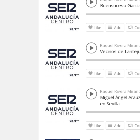
Buensuceso García
Like
Add
Co
Raquel Rivera Miran
Vecinos de Lanteju
Like
Add
Co
Raquel Rivera Miran
Miguel Ángel Araúz
en Sevilla
Like
Add
Co