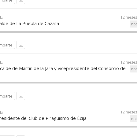
mparte
da
12 meses
calde de La Puebla de Cazalla
not
mparte
da
12 meses
calde de Martín de la Jara y vicepresidente del Consorcio de
not
mparte
da
12 meses
residente del Club de Piragüismo de Écija
not