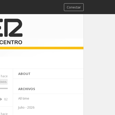
Conectar
ABOUT
 hace
tivos
ARCHIVOS
All time
82
Julio - 2026
 hace