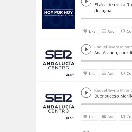
El alcalde de La R
del agua
Like
Add
Co
Raquel Rivera Miran
Ana Aranda, coordi
Like
Add
Co
Raquel Rivera Miran
Buensuceso Morillo
Like
Add
Co