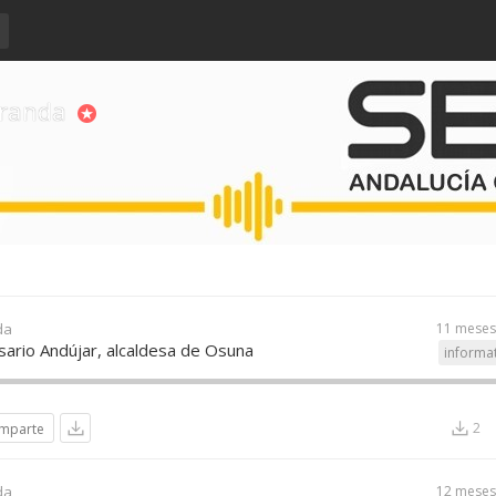
iranda
da
11 meses
rio Andújar, alcaldesa de Osuna
informa
2
mparte
da
12 meses