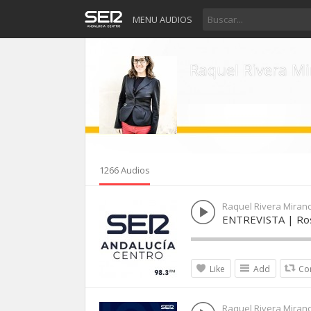
MENU AUDIOS
Raquel Rivera M
1266 Audios
Raquel Rivera Miran
ENTREVISTA | Rosa
Like
Add
Co
Raquel Rivera Miran