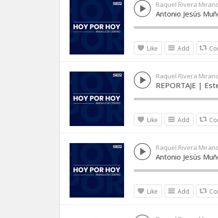
Raquel Rivera Miran
Antonio Jesús Muñ
Like
Add
Co
Raquel Rivera Miran
REPORTAJE | Estep
Like
Add
Co
Raquel Rivera Miran
Antonio Jesús Muñ
Like
Add
Co