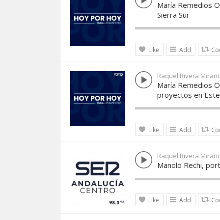
María Remedios Ol
Sierra Sur
Like
Add
Co
Raquel Rivera Miran
María Remedios Ol
proyectos en Est
Like
Add
Co
Raquel Rivera Miran
Manolo Rechi, port
Like
Add
Co