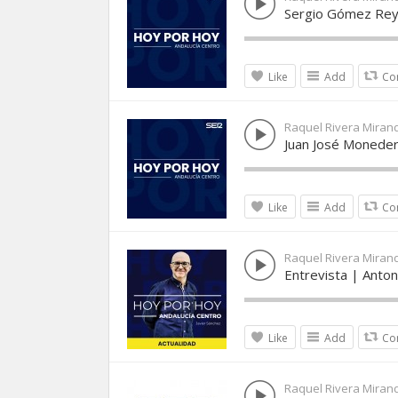
Sergio Gómez Reye
Like
Add
Co
Raquel Rivera Miran
Juan José Moneder
Like
Add
Co
Raquel Rivera Miran
Entrevista | Anton
Like
Add
Co
Raquel Rivera Miran