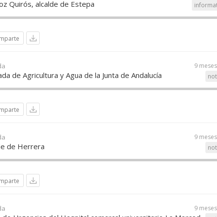
oz Quirós, alcalde de Estepa
informa
mparte
da
9 meses
ada de Agricultura y Agua de la Junta de Andalucía
not
mparte
da
9 meses
lde de Herrera
not
mparte
da
9 meses