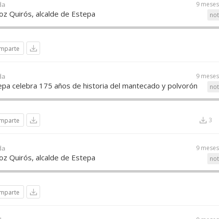
da
9 meses
oz Quirós, alcalde de Estepa
not
mparte
da
9 meses
a celebra 175 años de historia del mantecado y polvorón
not
3
mparte
da
9 meses
oz Quirós, alcalde de Estepa
not
mparte