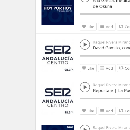
Ana García, médica
de Osuna
Like
Add
Co
Raquel Rivera Miran
David Gamito, con
Like
Add
Co
Raquel Rivera Miran
Reportaje | La Pue
Like
Add
Co
Raquel Rivera Miran