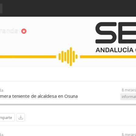
iranda
da
8 meses
imera teniente de alcaldesa en Osuna
informa
mparte
da
8 meses