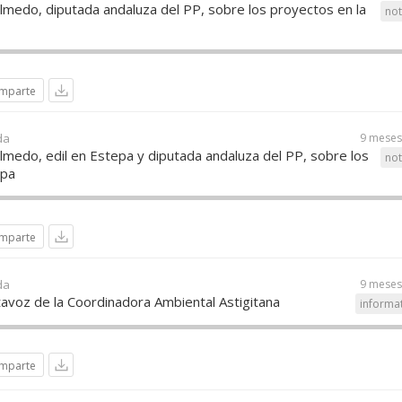
medo, diputada andaluza del PP, sobre los proyectos en la
not
mparte
da
9 meses
medo, edil en Estepa y diputada andaluza del PP, sobre los
not
epa
mparte
da
9 meses
avoz de la Coordinadora Ambiental Astigitana
informa
mparte