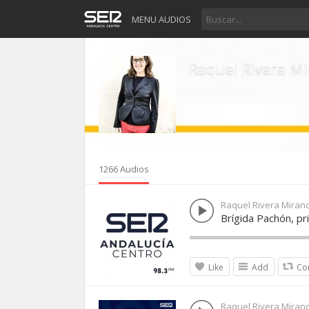
MENU AUDIOS
Raquel Rivera M
1266 Audios
Raquel Rivera Miran
Brígida Pachón, pr
Like
Add
Co
Raquel Rivera Miran