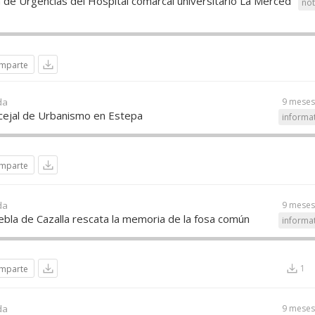
 de Urgencias del Hospital comarcal universitario La Merced
not
mparte
da
9 meses
cejal de Urbanismo en Estepa
informa
mparte
da
9 meses
bla de Cazalla rescata la memoria de la fosa común
informa
1
mparte
da
9 meses