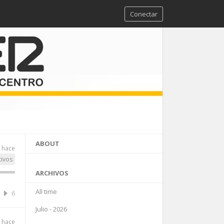
Conectar
ABOUT
 hace
tivos
ARCHIVOS
All time
6
Julio - 2026
 hace