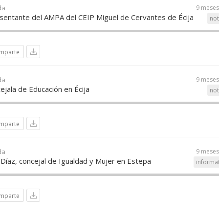
da
9 meses
sentante del AMPA del CEIP Miguel de Cervantes de Écija
not
mparte
da
9 meses
jala de Educación en Écija
not
mparte
da
9 meses
 Díaz, concejal de Igualdad y Mujer en Estepa
informa
mparte