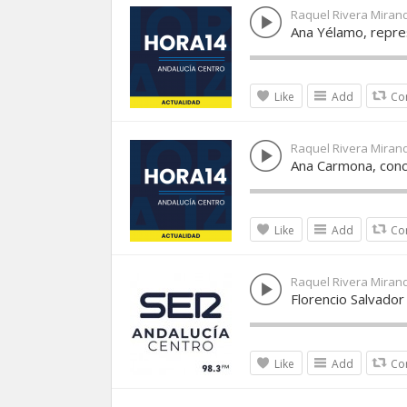
Raquel Rivera Miran
Ana Yélamo, repre
Like
Add
Co
Raquel Rivera Miran
Ana Carmona, conce
Like
Add
Co
Raquel Rivera Miran
Florencio Salvador
Like
Add
Co