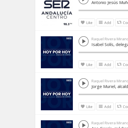
Antonio Jesús Muñ
Like
Add
Co
Raquel Rivera Miran
Isabel Solís, deleg
Like
Add
Co
Raquel Rivera Miran
Jorge Muriel, alca
Like
Add
Co
Raquel Rivera Miran