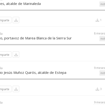
s, alcalde de Marinaleda
not
1
mparte
da
8 meses
o, portavoz de Marea Blanca de la Sierra Sur
not
mparte
da
9 meses
io Jesús Muñoz Quirós, alcalde de Estepa
not
3
mparte
da
9 meses