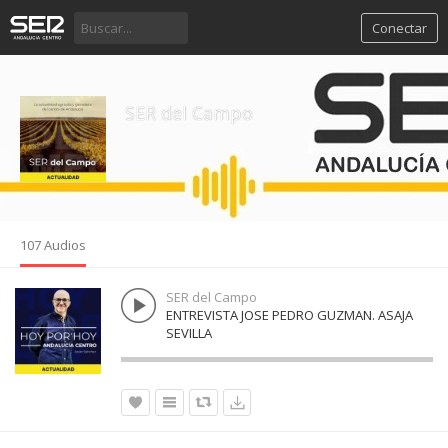
Conectar
SER del Campo
107 Audios
SER del Campo
ENTREVISTA JOSE PEDRO GUZMAN. ASAJA
SEVILLA