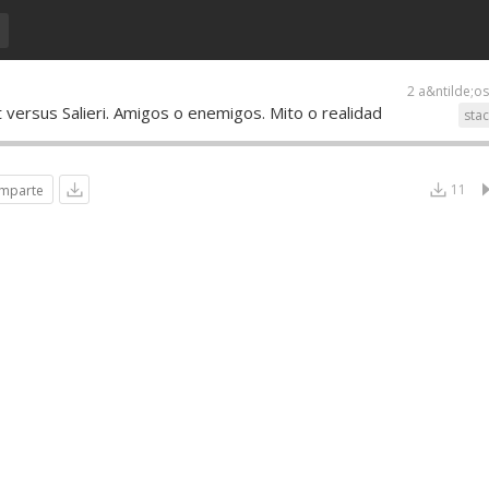
2 a&ntilde;o
ersus Salieri. Amigos o enemigos. Mito o realidad
sta
11
mparte