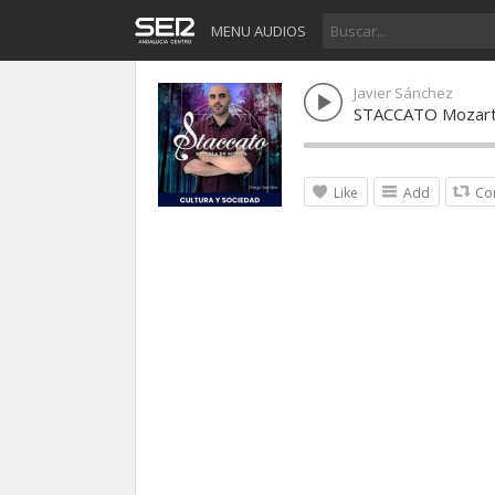
MENU AUDIOS
Javier Sánchez
STACCATO Mozart v
Like
Add
Co