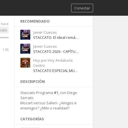
Conectar
RECOMENDADO
s hace
ccato
Javier Cuevas
STACCATO. El ideal romántico. Perdición y a la vez salvación de un genio
Javier Cuevas
148
STACCATO 2026 - CAPÍTULO 1. LA TRAGICÓMICA MUERTE DE LULLY
Hoy por Hoy Andalucía
Centro
STACCATO ESPECIAL MUSICA NAVIDEÑA
DESCRIPCIÓN
Staccato Programa
#1
, con Diego
Serrato
Mozart versus Salieri- ¿Amigos e
enemigos? ¿Mito o realidad?
CATEGORÍAS