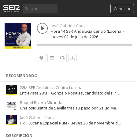
Conectar
José Gabriel López
Hora 14 SER Andalucía Centro (Lucena) -
Jueves 02 de julio de 2026
RECOMENDADO
28M SER Andalucía Centro Lucena
Entrevista 28M | Gonzalo Rosales, candidato del PP en Iznájar
Raquel Rivera Miranda
Una psiquiatra de Sevilla tras su paso por Salud Mental de Osuna: "Te da tristeza atender así"
José Gabriel López
HxH Lucena Especial Rute- Jueves 20 de noviembre de 2025
DESCRIPCIÓN