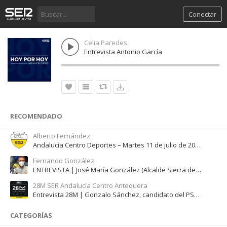
Conectar
Celia Paredes
Entrevista Antonio García
RECOMENDADO
Alberto Fernández
Andalucía Centro Deportes – Martes 11 de julio de 2023
Fernando González
ENTREVISTA | José María González (Alcalde Sierra de Yeguas) | 7 abril 2021
28M SER Andalucía Centro Antequera
Entrevista 28M | Gonzalo Sánchez, candidato del PSOE en Villanueva de la Concepción
CATEGORÍAS