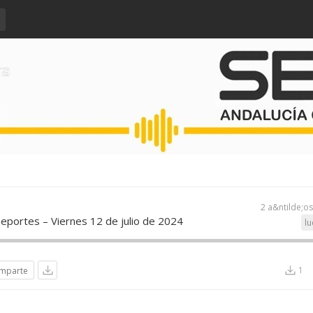
ra
2 a&ntilde;o
eportes – Viernes 12 de julio de 2024
lu
1
mparte