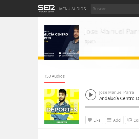
MENU AUDIOS
Jose Manuel Par
Spain
153 Audios
Jose Manuel Parra
Andalucía Centro D
Like
Add
Co