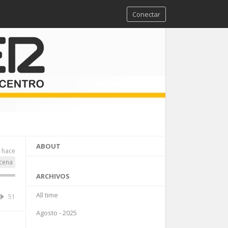
Conectar
ABOUT
s hace
cena
ARCHIVOS
All time
51
Agosto - 2025