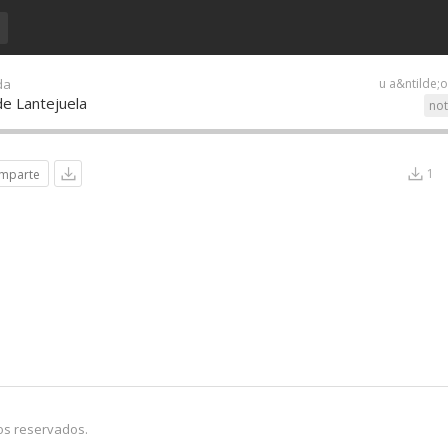
da
u a&ntilde;
de Lantejuela
not
1
mparte
os reservados.