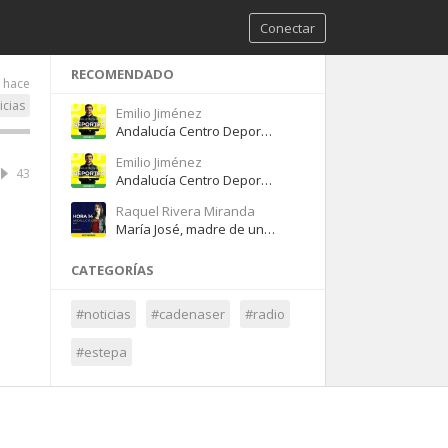
Conectar
RECOMENDADO
o hace
icias
Emilio Jiménez
Andalucía Centro Deportes – Martes 10 de mayo de 2022
Emilio Jiménez
43
Andalucía Centro Deportes – Miércoles 27 de abril de 2022
Raquel Rivera Miranda
María José, madre de una alumna que necesita personal de apoyo en el colegio
CATEGORÍAS
#noticias
#cadenaser
#radio
#estepa