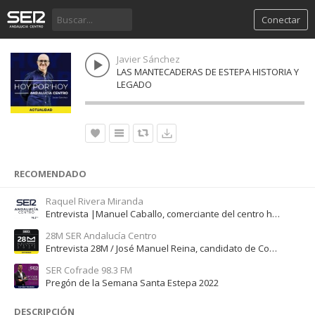
Conectar
Javier Sánchez
LAS MANTECADERAS DE ESTEPA HISTORIA Y
LEGADO
RECOMENDADO
Raquel Rivera Miranda
Entrevista |Manuel Caballo, comerciante del centro histórico de Osuna
28M SER Andalucía Centro
Entrevista 28M / José Manuel Reina, candidato de Con Andalucía Con Gilena
SER Cofrade 98.3 FM
Pregón de la Semana Santa Estepa 2022
DESCRIPCIÓN