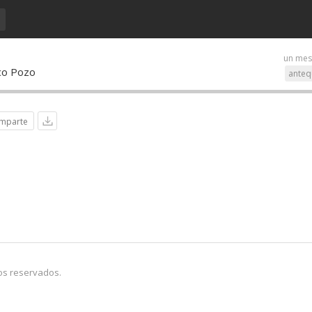
un mes
sco Pozo
anteq
mparte
os reservados.