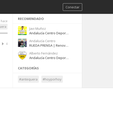
Conectar
RECOMENDADO
 hace
uera
Javi Muñoz
Andalucía Centro Deportes (Antequera) - Martes 12 de mayo de 2026
Andalucía Centro
4
RUEDA PRENSA | Renovación Javi Medina como entrenador del Antequera C.F.
Alberto Fernández
Andalucía Centro Deportes – Martes 27 de junio de 2023
CATEGORÍAS
#antequera
#hoyporhoy