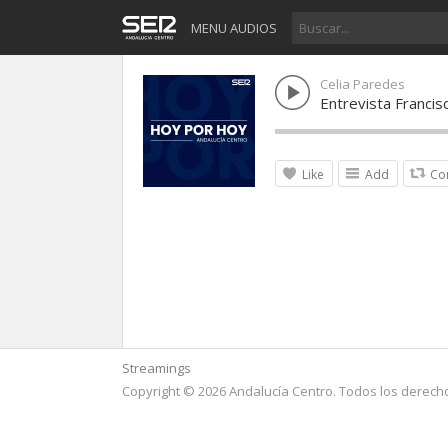
MENU AUDIOS
Celia Paredes
Entrevista Franci
Like
Add
Co
Streamings
Copyright © 2026 Andalucía Centro. Todos los derech