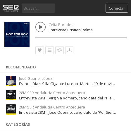
Conectar
Celia Paredes
Entrevista Cristian Palma
RECOMENDADO
José Gabriel López
Francis Díaz. Silla Gigante Lucena- Martes 19 de noviembre
28M SER Andalucía Centro Antequera
Entrevista 28M | Virginia Romero, candidata del PP en Valle de Abdalajís
28M SER Andalucía Centro Antequera
Entrevista 28M | José Querino, candidato de 'Por Sierra de Yeguas'
CATEGORÍAS