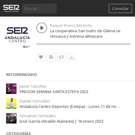
Conectar
Raquel Rivera Miranda
La cooperativa San Isidro de Gilena se
renueva y estrena almazara
RECOMENDADO
Javier Sánchez
PREGON SEMANA SANTA ESTEPA 2023
Daniel González
Andalucía Centro Deportes (Estepa) – Lunes 11 de noviembre de 2024
Fernando González
José García (Alcalde Alameda) | 16 enero 2023
CATEGORÍAS