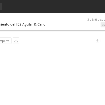
3 a&ntilde;o
iento del IES Aguilar & Cano
es
1
mparte