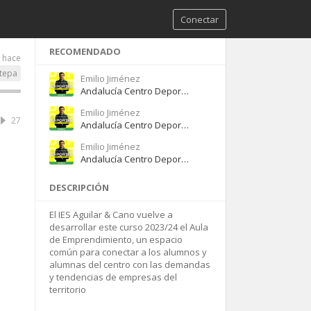
Conectar
RECOMENDADO
s hace
tepa
Emilio Jiménez
Andalucía Centro Deportes – Miércoles 23 de marzo de 2022
Emilio Jiménez
27
Andalucía Centro Deportes, Cadena SER – Miércoles 9 de febrero de 2022
Emilio Jiménez
Andalucía Centro Deportes – Lunes 21 de febrero de 2022
DESCRIPCIÓN
El IES Aguilar & Cano vuelve a
desarrollar este curso 2023/24 el Aula
de Emprendimiento, un espacio
común para conectar a los alumnos y
alumnas del centro con las demandas
y tendencias de empresas del
territorio