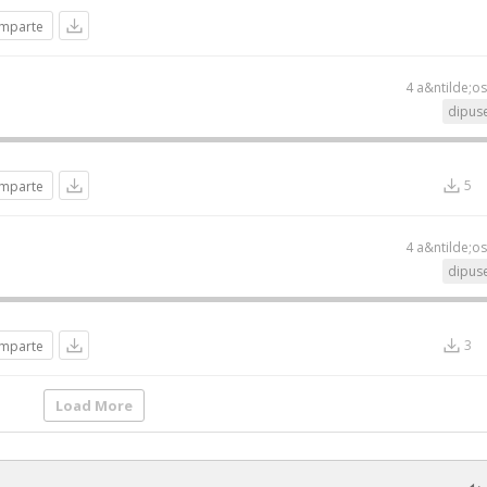
mparte
4 a&ntilde;o
dipuse
5
mparte
4 a&ntilde;o
dipuse
3
mparte
Load More
os reservados.