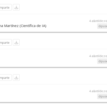
mparte
4 a&ntilde;o
 Martínez (Científica de IA)
dipuse
mparte
4 a&ntilde;o
dipuse
mparte
4 a&ntilde;o
dipuse