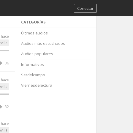
Conectar
CATEGORÍAS
Últimos audios
 hace
villa
Audios más escuchados
Audios populares
36
Informativos
Serdelcampo
 hace
Viernesdelectura
villa
32
 hace
villa