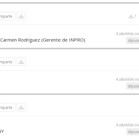
1
mparte
4 a&ntilde;o
Carmen Rodríguez (Gerente de INPRO)
dipuse
mparte
4 a&ntilde;o
dipuse
mparte
4 a&ntilde;o
GY
dipuse