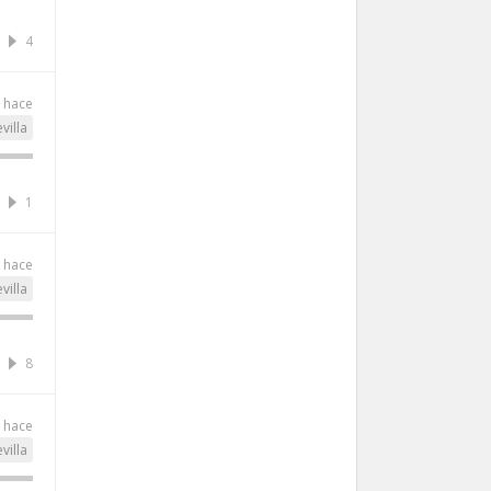
4
s hace
villa
1
s hace
villa
8
s hace
villa