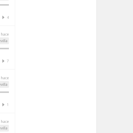
4
s hace
villa
7
s hace
villa
1
s hace
villa