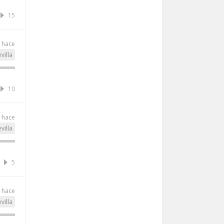
15
s hace
villa
10
s hace
villa
5
s hace
villa