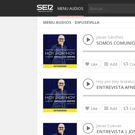
MENU AUDIOS
MENU AUDIOS - DIPUSEVILLA
Javier Sánchez
SOMOS COMUNIDA
Like
Add
Co
Hoy por Hoy Andaluc
ENTREVISTA AFN
Like
Add
Co
Javier Cuevas
ENTREVISTA | JOS