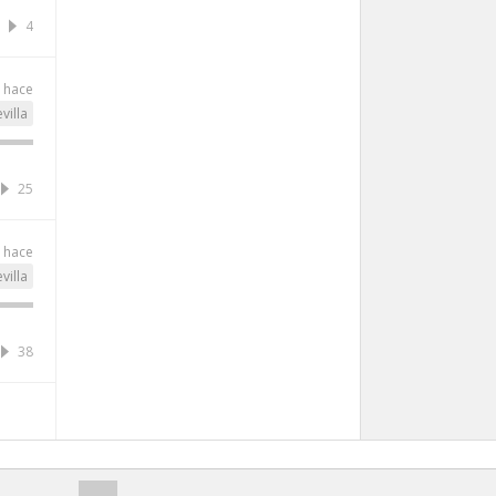
4
s hace
villa
25
s hace
villa
38