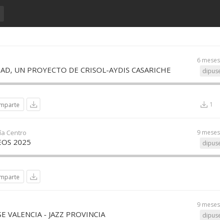
6 meses
D, UN PROYECTO DE CRISOL-AYDIS CASARICHE
dipuse
1
mparte
ía Centro
9 meses
EOS 2025
dipuse
mparte
9 meses
E VALENCIA - JAZZ PROVINCIA
dipuse