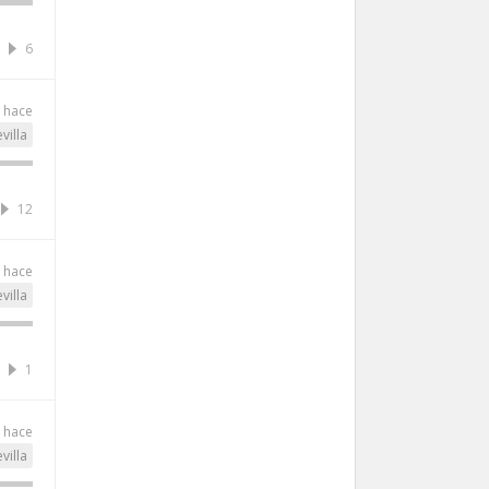
6
s hace
villa
12
s hace
villa
1
s hace
villa