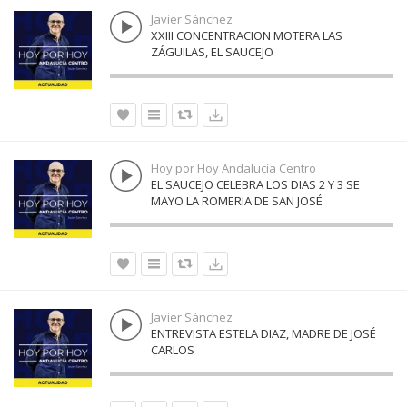
Javier Sánchez
XXIII CONCENTRACION MOTERA LAS
ZÁGUILAS, EL SAUCEJO
Hoy por Hoy Andalucía Centro
EL SAUCEJO CELEBRA LOS DIAS 2 Y 3 SE
MAYO LA ROMERIA DE SAN JOSÉ
Javier Sánchez
ENTREVISTA ESTELA DIAZ, MADRE DE JOSÉ
CARLOS