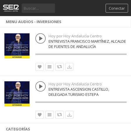
Conectar
MENU AUDIOS - INVERSIONES
Hoy por Hoy Andalucía Centro
ENTREVISTA FRANCISCO MARTÍNEZ, ALCALDE
DE FUENTES DE ANDALUCÍA
Hoy por Hoy Andalucía Centro
ENTREVISTA ASCENSION CASTILLO,
DELEGADA TURISMO ESTEPA
CATEGORÍAS