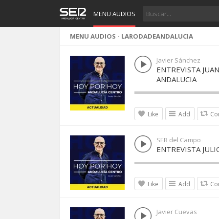
MENU AUDIOS
MENU AUDIOS - LARODADEANDALUCIA
Javier Sánchez
ENTREVISTA JUAN
ANDALUCIA
Like
Add
Co
SER del Campo
ENTREVISTA JUL
Like
Add
Co
Javier Cuevas