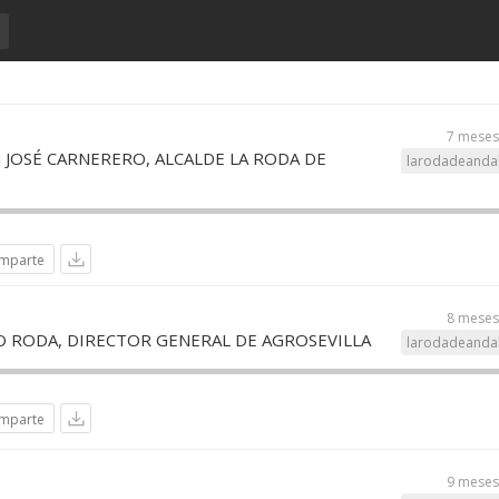
7 meses
 JOSÉ CARNERERO, ALCALDE LA RODA DE
larodadeandal
mparte
8 meses
IO RODA, DIRECTOR GENERAL DE AGROSEVILLA
larodadeandal
mparte
9 meses