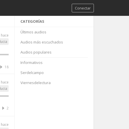
Conectar
CATEGORÍAS
Últimos audios
 hace
ucia
Audios más escuchados
Audios populares
Informativos
18
Serdelcampo
 hace
Viernesdelectura
ucia
2
 hace