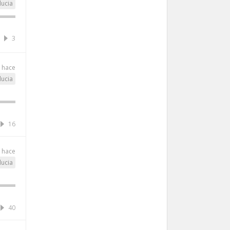
ucia
3
 hace
ucia
16
s hace
ucia
40