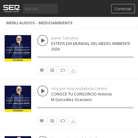
Conectar
MENU AUDIOS - MEDIOAMBIENTE
Javier Sánchez
ESTEPA DIA MUNDIAL DEL MEDIO AMBIENTE
2026
Hoy por Hoy Andalucía Centro
CONOCE TU CONSORCIO Antonio
M.González Graciano