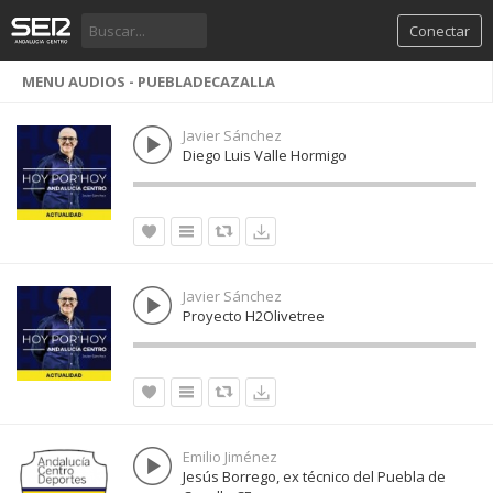
Conectar
MENU AUDIOS - PUEBLADECAZALLA
Javier Sánchez
Diego Luis Valle Hormigo
Javier Sánchez
Proyecto H2Olivetree
Emilio Jiménez
Jesús Borrego, ex técnico del Puebla de