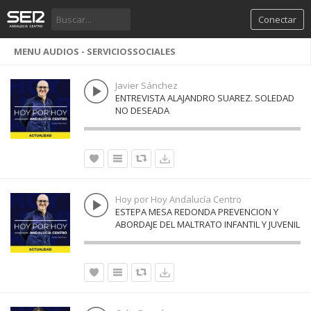
Conectar
MENU AUDIOS - SERVICIOSSOCIALES
Javier Sánchez
ENTREVISTA ALAJANDRO SUAREZ. SOLEDAD
NO DESEADA
Hoy por Hoy Andalucía Centro
ESTEPA MESA REDONDA PREVENCION Y
ABORDAJE DEL MALTRATO INFANTIL Y JUVENIL