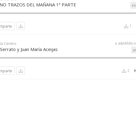
ANO TRAZOS DEL MAÑANA 1ª PARTE
es
1
mparte
ía Centro
u a&ntilde;
Serrato y Juan María Aceijas
a
2
mparte