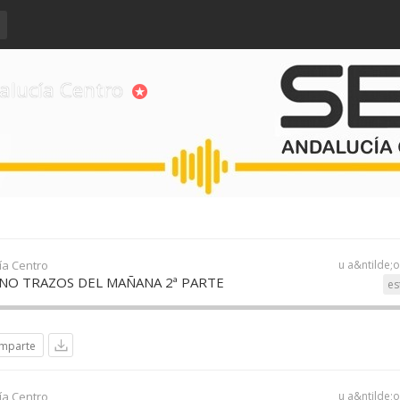
alucía Centro
ía Centro
u a&ntilde;
ANO TRAZOS DEL MAÑANA 2ª PARTE
es
mparte
ía Centro
u a&ntilde;