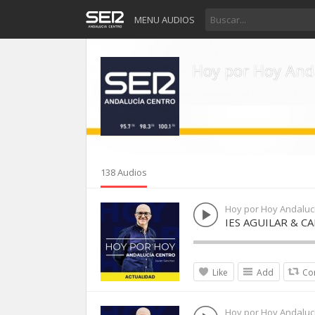
MENU AUDIOS
Hoy por Hoy And
138 Audios
Hoy por Hoy Andaluc
IES AGUILAR & C
Like
Add
Co
Hoy por Hoy Andaluc