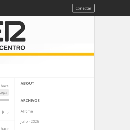
Conectar
ABOUT
o hace
tepa
ARCHIVOS
All time
5
Julio - 2026
o hace