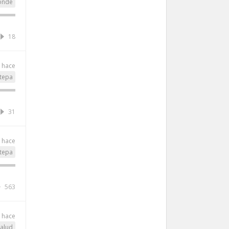
onde
18
o hace
tepa
31
o hace
tepa
563
o hace
alud