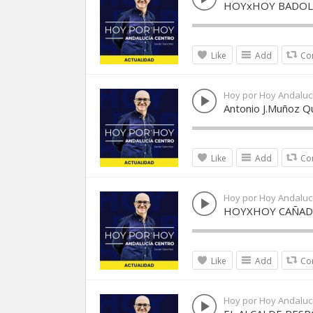
HOYxHOY BADOL
Like
Add
Co
Hoy por Hoy Andaluc
Antonio J.Muñoz Q
Like
Add
Co
Hoy por Hoy Andaluc
HOYXHOY CAÑAD
Like
Add
Co
Hoy por Hoy Andaluc