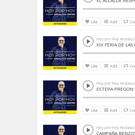
EL ALCALDE RESP
Like
Add
Co
Hoy por Hoy Andaluc
XIV FERIA DE LAS
Like
Add
Co
Hoy por Hoy Andaluc
ESTEPA PREGON 
Like
Add
Co
Hoy por Hoy Andaluc
CAMPAÑA BENZOS