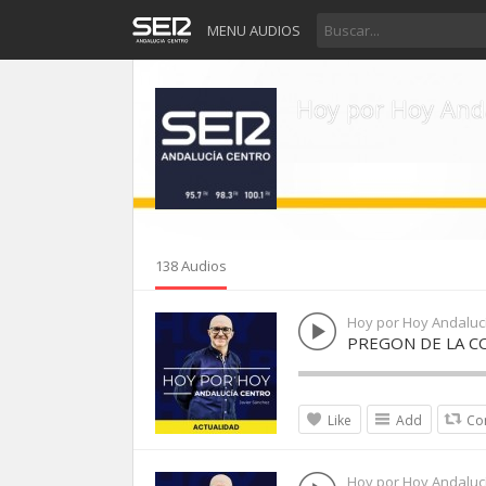
MENU AUDIOS
Hoy por Hoy And
138 Audios
Hoy por Hoy Andaluc
PREGON DE LA C
Like
Add
Co
Hoy por Hoy Andaluc