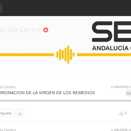
alucía Centro
ía Centro
u a&ntilde;
ORONACION DE LA VIRGEN DE LOS REMEDIOS
es
8
mparte
ía Centro
u a&ntilde;