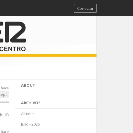
Conectar
ABOUT
o hace
tepa
ARCHIVOS
All time
63
Julio - 2026
o hace