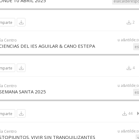
ONDE 10 ABRIL 2025
elalcalderesp
2
mparte
ía Centro
u a&ntilde;
 CIENCIAS DEL IES AGUILAR & CANO ESTEPA
es
4
mparte
ía Centro
u a&ntilde;
SEMANA SANTA 2025
es
44
mparte
ía Centro
u a&ntilde;
TOPJUNTOS. VIVIR SIN TRANQUILIZANTES
s