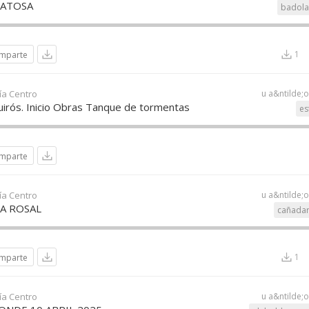
ATOSA
badola
1
mparte
ía Centro
u a&ntilde;
uirós. Inicio Obras Tanque de tormentas
es
mparte
ía Centro
u a&ntilde;
A ROSAL
cañadar
1
mparte
ía Centro
u a&ntilde;