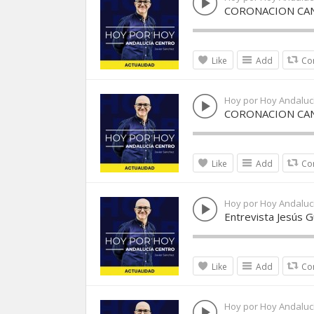
CORONACION CAN
Like
Add
Co
Hoy por Hoy Andaluc
CORONACION CAN
Like
Add
Co
Hoy por Hoy Andaluc
Entrevista Jesús 
Like
Add
Co
Hoy por Hoy Andaluc