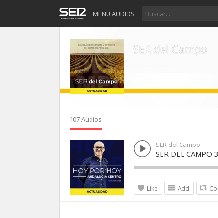
MENU AUDIOS
SER del Campo
107 Audios
SER del Campo
SER DEL CAMPO 3
Like
Add
Co