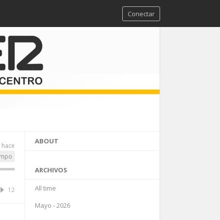
Conectar
ABOUT
s hace
ampo
ARCHIVOS
All time
12
Mayo - 2026