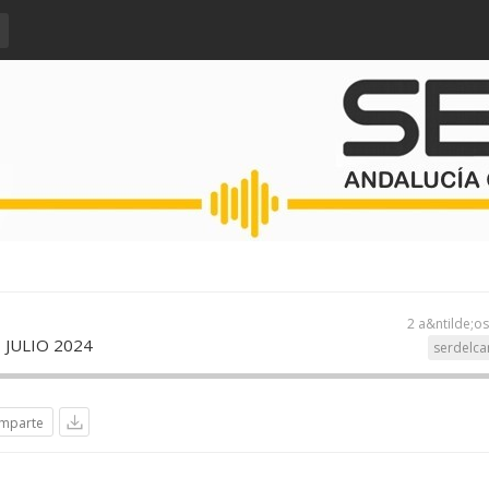
2 a&ntilde;o
 JULIO 2024
serdelc
mparte