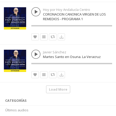
Hoy por Hoy Andalucía Centro
CORONACION CANONICA VIRGEN DE LOS
REMEDIOS - PROGRAMA 1
Javier Sánchez
Martes Santo en Osuna. La Veracruz
Load More
CATEGORÍAS
Últimos audios