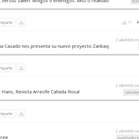
ersus Salieri. Amigos o enemigos. Mito o realidad
sta
11
mparte
2 a&ntilde;o
ria Casado nos presenta su nuevo proyecto Zanbaq
mparte
2 a&ntilde;o
 Hans, Revista Arrecife Cañada Rosal
cañadar
mparte
2 a&ntilde;o
tree
puebladecaz