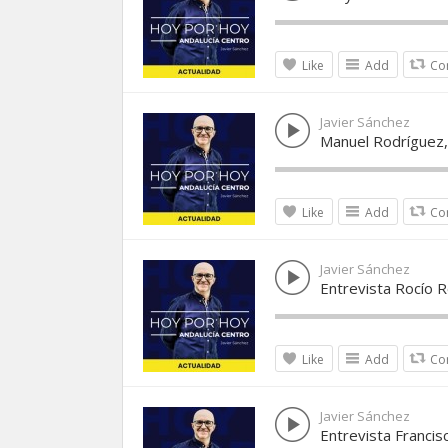
Like
Add
Co
Javier Sánchez
Manuel Rodríguez, 
Like
Add
Co
Javier Sánchez
Entrevista Rocío 
Like
Add
Co
Javier Sánchez
Entrevista Francis