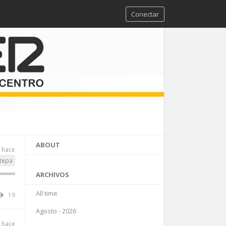
Conectar
ABOUT
s hace
tepa
ARCHIVOS
All time
19
Agosto - 2026
s hace