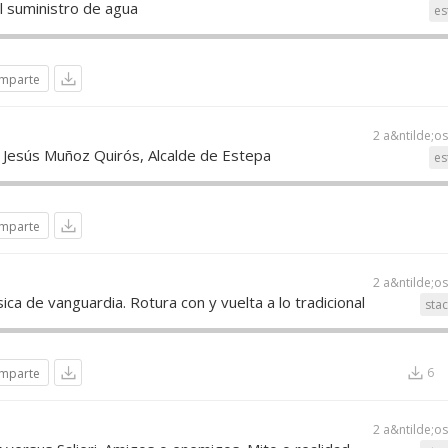
l suministro de agua
es
mparte
2 a&ntilde;o
o Jesús Muñoz Quirós, Alcalde de Estepa
es
mparte
2 a&ntilde;o
a de vanguardia. Rotura con y vuelta a lo tradicional
sta
6
mparte
2 a&ntilde;o