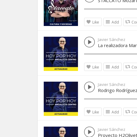
STACCATO Mozart v
Like
Add
Co
Javier Sánchez
La realizadora Ma
Like
Add
Co
Javier Sánchez
Rodrigo Rodríguez
Like
Add
Co
Javier Sánchez
Proyecto H2Olive