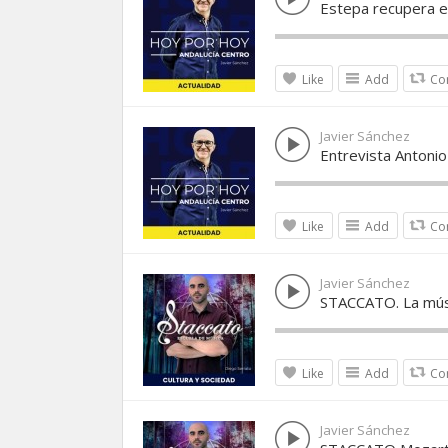
Estepa recupera e
Like
Add
Co
Javier Sánchez
Entrevista Antoni
Like
Add
Co
Javier Sánchez
STACCATO. La músic
Like
Add
Co
Javier Sánchez