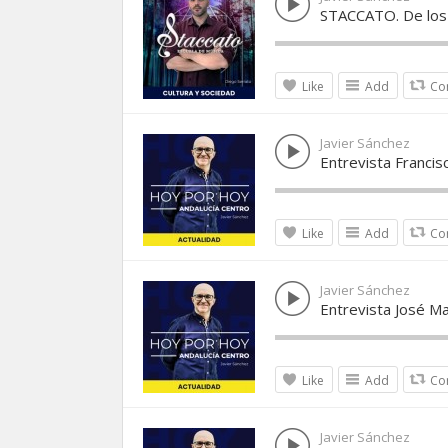
STACCATO. De los s
Like
Add
Co
Javier Sánchez
Entrevista Franci
Like
Add
Co
Javier Sánchez
Entrevista José Ma
Like
Add
Co
Javier Sánchez