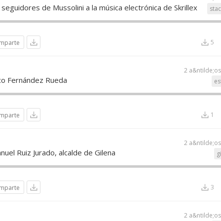
eguidores de Mussolini a la música electrónica de Skrillex
sta
5
mparte
2 a&ntilde;o
sco Fernández Rueda
es
1
mparte
2 a&ntilde;o
nuel Ruiz Jurado, alcalde de Gilena
g
3
mparte
2 a&ntilde;o