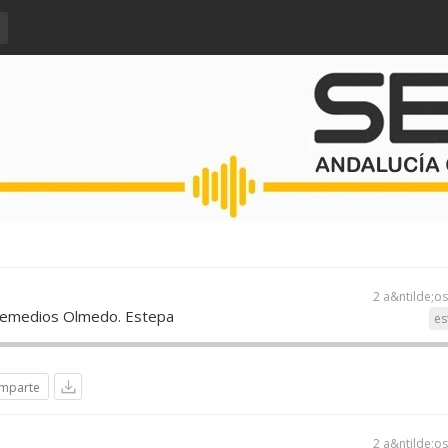
2 a&ntilde;o
 Remedios Olmedo. Estepa
es
mparte
2 a&ntilde;o