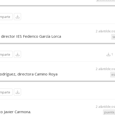
mparte
2 a&ntilde;o
director IES Federico García Lorca
se
1
mparte
2 a&ntilde;o
Rodríguez, directora Camino Roya
es
mparte
2 a&ntilde;o
co Javier Carmona.
puente