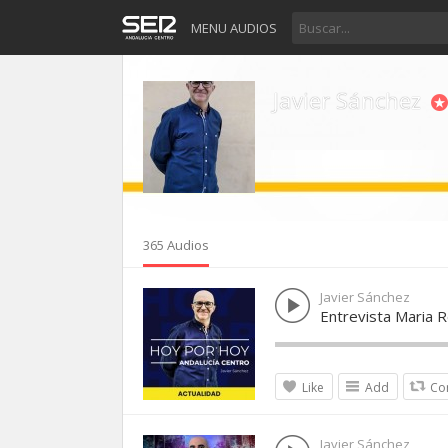
MENU AUDIOS
Javier Sánchez
365 Audios
Javier Sánchez
Entrevista Maria
Like
Add
Co
Javier Sánchez