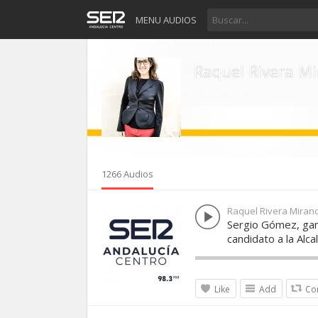
MENU AUDIOS
Raquel Rivera M
1266 Audios
Raquel Rivera Miran
Sergio Gómez, gana
candidato a la Alca
Like
Add
Co