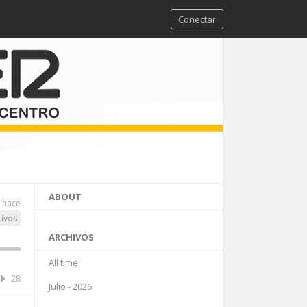
Conectar
ABOUT
s hace
tivos
ARCHIVOS
All time
28
Julio - 2026