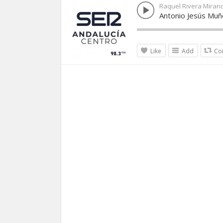
Raquel Rivera Miran
Antonio Jesús Muñ
Like
Add
Co