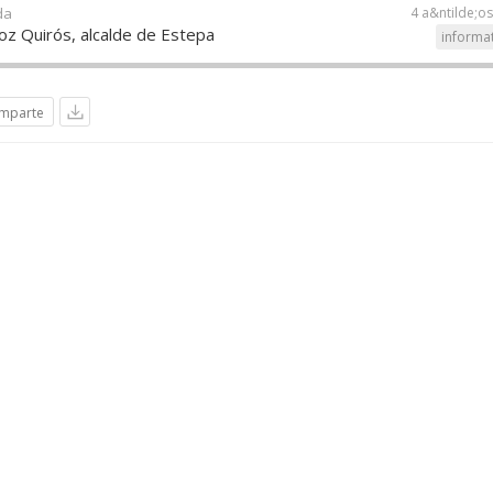
da
4 a&ntilde;o
oz Quirós, alcalde de Estepa
informa
mparte