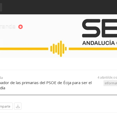
iranda
da
4 a&ntilde;o
dor de las primarias del PSOE de Écija para ser el
informa
ldía
mparte