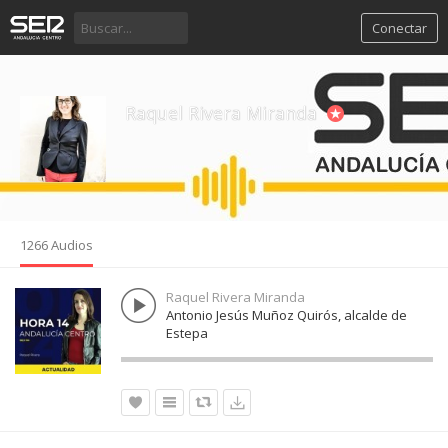
Conectar
Raquel Rivera Miranda
1266 Audios
Raquel Rivera Miranda
Antonio Jesús Muñoz Quirós, alcalde de
Estepa